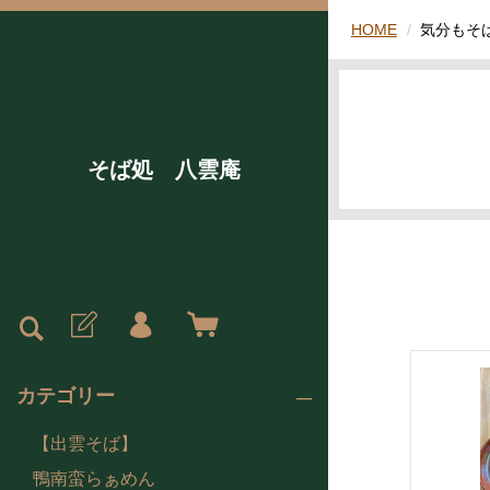
HOME
気分もそ
そば処 八雲庵
カテゴリー
【出雲そば】
鴨南蛮らぁめん