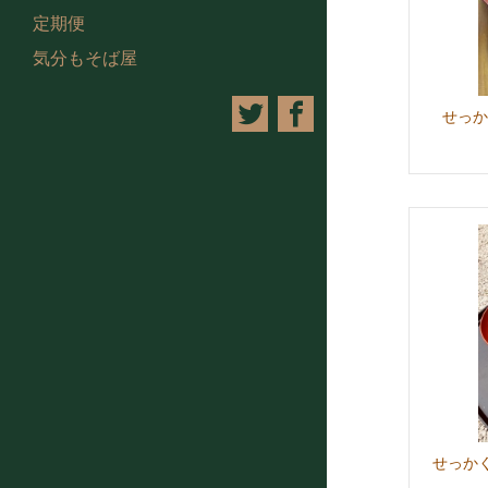
定期便
気分もそば屋
せっか
せっか